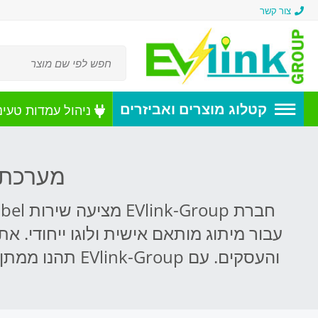
צור קשר
קטלוג מוצרים ואביזרים
ניהול עמדות טעינ
מערכת 
עבור מיתוג מותאם אישית ולוגו ייחודי. 
והעסקים. עם EVlink-Group תהנו ממתן שירות מותג הפרטי שיחזק את נוכחותכם בשוק ויצור חוויית משתמש ייחודית וחדשנית..