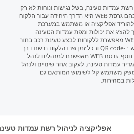
הול רשת עמדות טעינה, בשל נגישות ונוחות לא רק
לניהול הרשת אלא גם ללקוחות. קיימים מקרים שבהם גרסת WEB היא הדרך היחידה עבור הלקוח
 להוריד אפליקציה או משתמש במערכת
 להציג את יכולות ומפת עמדות הטעינה
במערכות צד שלישי או על מסכים נוספים. גרסת WEB מאפשרת ללקוחות לבצע טעינת רכב בתור
אורח ללא צורך בהרשמה, וזה מאוד נוח בזמן שימוש ב-QR code ובכל זמן שבו הלקוח נרשם דרך
אתר הפרופיל שלו, שנגיש גם באפליקציה ולהפך. בנוסף, גרסת WEB מאפשרת למנהלים לנהל
יר עמדות טעינה, לעקוב אחר שינויים ולנהל
ממשק משתמש קל לשימוש המותאם גם
ות במהירות.
אפליקציה לניהול רשת עמדות טעינה