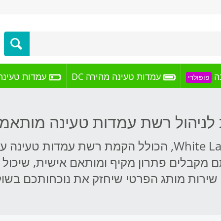
ה
עמדות טעינה מהירה DC
עמדות טעינה א
פופולרי
לניהול רשת עמדות טעינה מותאמת
חברת EVlink-Group מציעה שירות White Label, הכולל ה
אתם מקבלים פתרון מקיף ומותאם אישית, שיכול