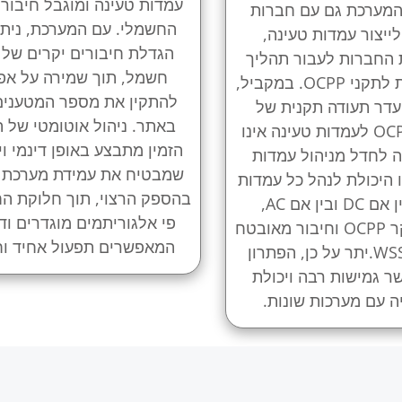
עמדות טעינה ומוגבל חיבור
המערכת גם עם חברות
החשמלי. עם המערכת, ניתן
לייצור עמדות טעינה,
הגדלת חיבורים יקרים של ח
 החברות לעבור תהליך
חשמל, תוך שמירה על אפ
אישור עמידות לתקני OCPP. במקביל,
להתקין את מספר המטענים
יעדר תעודה תקנית של
באתר. ניהול אוטומטי של 
פרוטוקול OCPP לעמדות טעינה אינו
הזמין מתבצע באופן דינמי וי
ה לחדל מניהול עמדות
שמבטיח את עמידת מערכת
ו היכולת לנהל כל עמדות
בהספק הרצוי, תוך חלוקת ה
טעינה, בין אם DC ובין אם AC,
פי אלגוריתמים מוגדרים ודי
באמצעות בקר OCPP וחיבור מאובטח
המאפשרים תפעול אחיד וחס
באמצעות WSS.יתר על כן, הפתרון
ר גמישות רבה ויכולת
ה עם מערכות שונות.