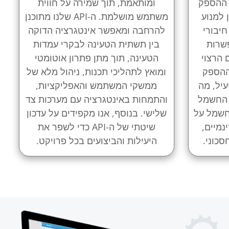
 ההספק
ומותאמת, תוך שמירה על חווית
 למנוע
משתמש מושלמת. ה-API שלנו מתוכנן
יבורי
להרחבה ומאפשר אינטגרציה הדוקה
שרות
בין תשתית הטעינה לבקרי עמדות
 הרצוי
הטעינה, תוך מתן פתרון אוטומטי
ההספק
ומואץ לתהליכי תכנות, ניהול מלא של
עיל, מה
ממשקי המשתמש והאפליקציות,
 החשמל
והתמחות באינטגרציה עם מערכות צד
חשמל על
שלישי. בנוסף, אנו מקפידים על עדכון
נמיים,
שיטתי של ה-API כדי לשפר את
כוני.
היעילות והביצועים בכל פרויקט.