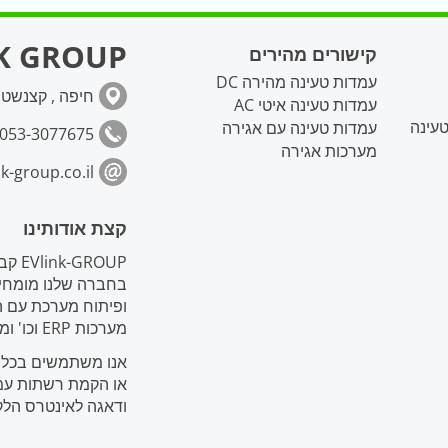
K GROUP
קישורים מהירים
עמדות טעינה מהירה DC
חיפה , קצנשטיין 
עמדות טעינה איטי AC
עמדות טעינה עם אגירה
053-3077675
מערכות אגירה
k-group.co.il
קצת אודותינו
ROUP
בחברה שלנו מומחים
ופיתוח מערכת עם ה
מערכות ERP וכו' ומפעלים מובילים בייצור עמדות טעינה ואביזרים נלווים.
אנו משתמשים בכל ני
או הקמת רשתות עמד
ודאגה לאינטרס הלק