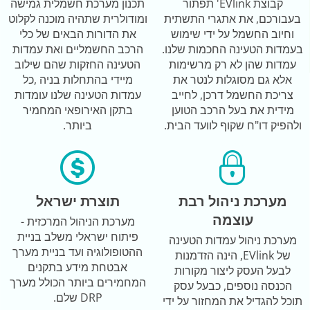
קבוצת EVlink' תפתור
תכנון מערכת חשמלית גמישה
בעבורכם, את אתגרי התשתית
ומודולרית שתהיה מוכנה לקלוט
וחיוב החשמל על ידי שימוש
את הדורות הבאים של כלי
בעמדות הטעינה החכמות שלנו.
הרכב החשמליים ואת עמדות
עמדות שהן לא רק מרשימות
הטעינה החזקות שהם שילוב
אלא גם מסוגלות לנטר את
מיידי בהתחלות בניה ,כל
צריכת החשמל דרכן, לחייב
עמדות הטעינה שלנו עומדות
מידית את בעל הרכב הטוען
בתקן האירופאי המחמיר
ולהפיק דו"ח שקוף לוועד הבית.
ביותר.
מערכת ניהול רבת
תוצרת ישראל
עוצמה
מערכת הניהול המרכזית -
פיתוח ישראלי משלב בניית
מערכת ניהול עמדות הטעינה
ההטופולוגיה ועד בניית מערך
של EVlink, הינה הזדמנות
אבטחת מידע בתקנים
לבעל העסק ליצור מקורות
המחמירים ביותר הכולל מערך
הכנסה נוספים, כבעל עסק
DRP שלם.
תוכל להגדיל את המחזור על ידי