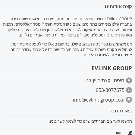
קצת אודותינו
EVlink-GROUP קבוצה המשלבת פתרונות מתקדמים בטכנולוגיות שונות ריכזנו
בחברה שלנו מומחים בתחומים שונים כגון הנדסת חשמל, מסחר אלקטרוני, תכנות
ופיתוח מערכת עם התממשקות לשירותי צד שלישי כגון פורטלים, מערכות סליקה
מערכות ERP וכו' ומפעלים מובילים בייצור עמדות טעינה ואביזרים נלווים.
אנו משתמשים בכל ניסיון רב שנים שלנו בתחומים אלו כדי לספק את פתרונות
לניהול או הקמת רשתות עמדות טעינה תוך כדי שמירה על איכות עבודה גבוהה,
אמינות ודאגה לאינטרס הלקוח
EVLINK GROUP
חיפה , קצנשטיין 41
053-3077675
info@evlink-group.co.il
באו נתחבר
תרשמו לערוצים חברתיים שלנו כדי לשמור קשר בינינו