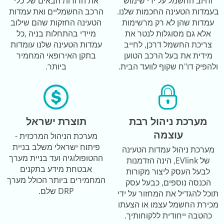
וחיוב החשמל על ידי שימוש
את הדורות הבאים של כלי
בעמדות הטעינה החכמות שלנו.
הרכב החשמליים ואת עמדות
עמדות שהן לא רק מרשימות
הטעינה החזקות שהם שילוב
אלא גם מסוגלות לנטר את
מיידי בהתחלות בניה ,כל
צריכת החשמל דרכן, לחייב
עמדות הטעינה שלנו עומדות
מידית את בעל הרכב הטוען
בתקן האירופאי המחמיר
ולהפיק דו"ח שקוף לוועד הבית.
ביותר.
מערכת ניהול רבת
תוצרת ישראל
עוצמה
מערכת הניהול המרכזית -
פיתוח ישראלי משלב בניית
מערכת ניהול עמדות הטעינה
ההטופולוגיה ועד בניית מערך
של EVlink, הינה הזדמנות
אבטחת מידע בתקנים
לבעל העסק ליצור מקורות
המחמירים ביותר הכולל מערך
הכנסה נוספים, כבעל עסק
DRP שלם.
תוכל להגדיל את המחזור על ידי
מכירת החשמל עצמו או הצעתו
כהטבה ייחודית ללקוחותיך.