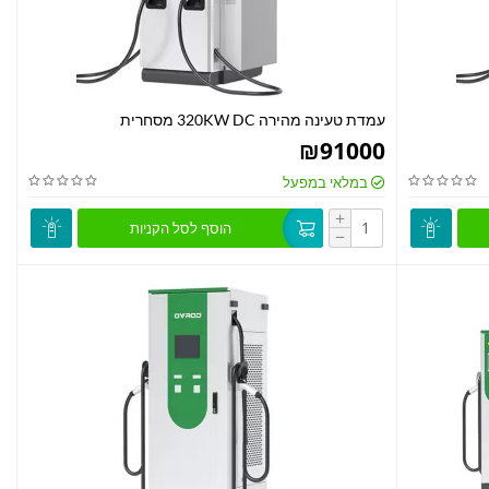
עמדת טעינה מהירה 320KW DC מסחרית
₪
91000
במלאי במפעל
+
הוסף לסל הקניות
−