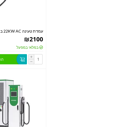
עמדת טעינה 22KW AC ביתי\מסחרי
₪
2100
במלאי במפעל
+
הו
−