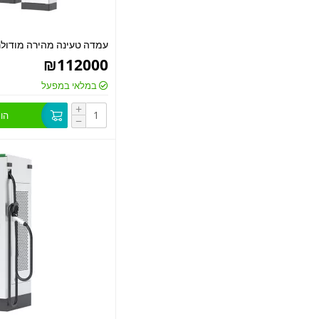
עמדה טעינה מהירה מודולרית W DC
₪
112000
במלאי במפעל
+
הו
−