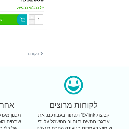
במלאי במפעל
+
הו
−
הקודם
לקוחות מרוצים
אחרי
קבוצת EVlink' תפתור בעבורכם, את
תכנון מער
אתגרי התשתית וחיוב החשמל על ידי
שתהיה מוכ
שימוש בעמדות הטעינה החכמות שלנו.
של כלי ה