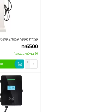
עמדת טעינה עמוד 2 שקעים 2x22KW AC
₪
6500
במלאי במפעל
+
הו
−