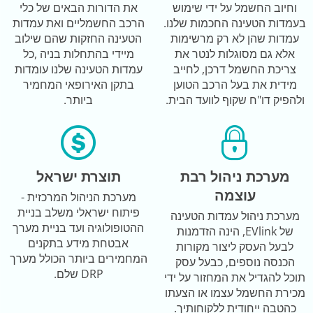
וחיוב החשמל על ידי שימוש
את הדורות הבאים של כלי
בעמדות הטעינה החכמות שלנו.
הרכב החשמליים ואת עמדות
עמדות שהן לא רק מרשימות
הטעינה החזקות שהם שילוב
אלא גם מסוגלות לנטר את
מיידי בהתחלות בניה ,כל
צריכת החשמל דרכן, לחייב
עמדות הטעינה שלנו עומדות
מידית את בעל הרכב הטוען
בתקן האירופאי המחמיר
ולהפיק דו"ח שקוף לוועד הבית.
ביותר.
מערכת ניהול רבת
תוצרת ישראל
עוצמה
מערכת הניהול המרכזית -
פיתוח ישראלי משלב בניית
מערכת ניהול עמדות הטעינה
ההטופולוגיה ועד בניית מערך
של EVlink, הינה הזדמנות
אבטחת מידע בתקנים
לבעל העסק ליצור מקורות
המחמירים ביותר הכולל מערך
הכנסה נוספים, כבעל עסק
DRP שלם.
תוכל להגדיל את המחזור על ידי
מכירת החשמל עצמו או הצעתו
כהטבה ייחודית ללקוחותיך.