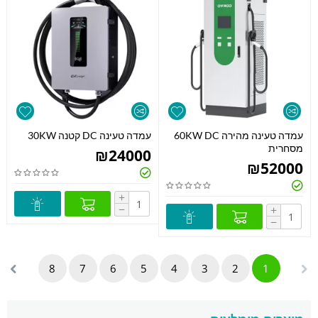
עמדה טעינה מהירה 60KW DC
עמדה טעינה DC קטנה 30KW
מסחרית
₪
24000
₪
52000
+
−
+
−
8
7
6
5
4
3
2
1