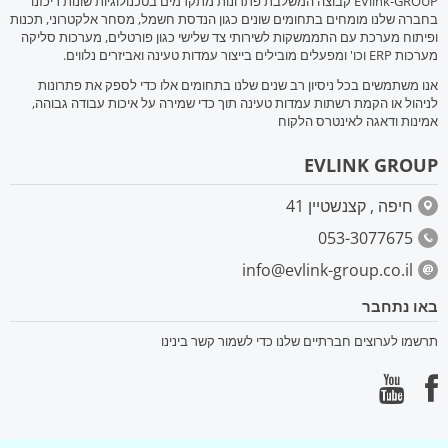
EVlink-GROUP קבוצה המשלבת פתרונות מתקדמים בטכנולוגיות שונות ריכזנו
בחברה שלנו מומחים בתחומים שונים כגון הנדסת חשמל, מסחר אלקטרוני, תכנות
ופיתוח מערכת עם התממשקות לשירותי צד שלישי כגון פורטלים, מערכות סליקה
מערכות ERP וכו' ומפעלים מובילים בייצור עמדות טעינה ואביזרים נלווים.
אנו משתמשים בכל ניסיון רב שנים שלנו בתחומים אלו כדי לספק את פתרונות
לניהול או הקמת רשתות עמדות טעינה תוך כדי שמירה על איכות עבודה גבוהה,
אמינות ודאגה לאינטרס הלקוח
EVLINK GROUP
חיפה , קצנשטיין 41
053-3077675
info@evlink-group.co.il
באו נתחבר
תרשמו לערוצים חברתיים שלנו כדי לשמור קשר בינינו