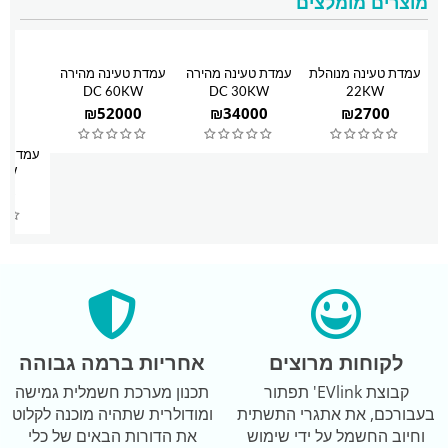
מוצרים מומלצים
עמדת טעינה מנוהלת
עמדת טעינה מהירה
עמדת טעינה מהירה
DC 60KW
DC 30KW
22KW
₪
52000
₪
34000
₪
2700
עמדת טע
KW
00
לקוחות מרוצים
אחריות ברמה גבוהה
קבוצת EVlink' תפתור
תכנון מערכת חשמלית גמישה
בעבורכם, את אתגרי התשתית
ומודולרית שתהיה מוכנה לקלוט
וחיוב החשמל על ידי שימוש
את הדורות הבאים של כלי