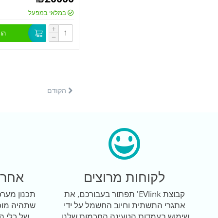
במלאי במפעל
+
הו
−
הקודם
לקוחות מרוצים
אחרי
קבוצת EVlink' תפתור בעבורכם, את
תכנון מער
אתגרי התשתית וחיוב החשמל על ידי
שתהיה מוכ
שימוש בעמדות הטעינה החכמות שלנו.
של כלי ה